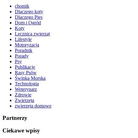
chomik
Dlaczego koty
Dlaczego Pies
Dom i Ogród
Koty
Lecznica zwierząt
Lifestyle
Motoryzacja
Poradnik
Porady
Psy
Publikacje
Rasy Psów
Świnka Morska
Technologia
Weterynarz
Zdrowie
Zwierzęta
zwierzęta domowe
Partnerzy
Ciekawe wpisy