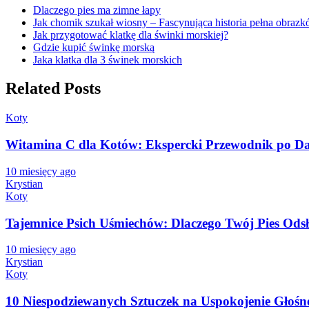
Dlaczego pies ma zimne łapy
Jak chomik szukał wiosny – Fascynująca historia pełna obraz
Jak przygotować klatkę dla świnki morskiej?
Gdzie kupić świnkę morską
Jaka klatka dla 3 świnek morskich
Related Posts
Koty
Witamina C dla Kotów: Ekspercki Przewodnik po Da
10 miesięcy ago
Krystian
Koty
Tajemnice Psich Uśmiechów: Dlaczego Twój Pies Ods
10 miesięcy ago
Krystian
Koty
10 Niespodziewanych Sztuczek na Uspokojenie Głośn