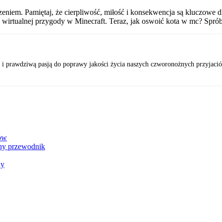
niem. Pamiętaj, że cierpliwość, miłość i konsekwencja są kluczowe d
wirtualnej przygody w Minecraft. Teraz, jak oswoić kota w mc? Spró
 i prawdziwą pasją do poprawy jakości życia naszych czworonożnych przyjaciół.
ków
lny przewodnik
dy