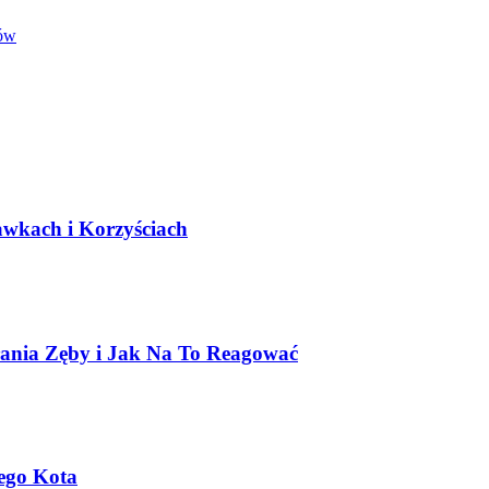
ków
wkach i Korzyściach
łania Zęby i Jak Na To Reagować
ego Kota