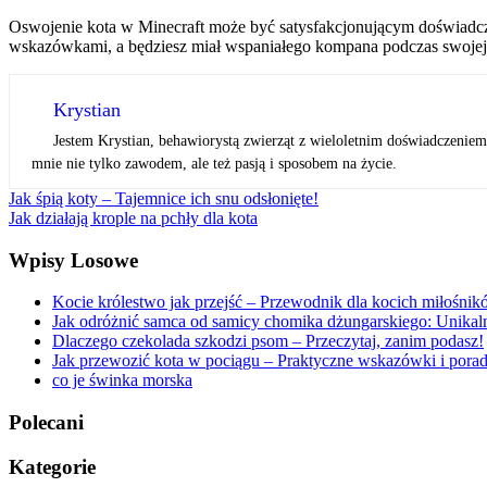
Oswojenie kota w Minecraft może być satysfakcjonującym doświadcze
wskazówkami, a będziesz miał wspaniałego kompana podczas swojej 
Krystian
Jestem Krystian, behawiorystą zwierząt z wieloletnim doświadczeniem
mnie nie tylko zawodem, ale też pasją i sposobem na życie.
Nawigacja
Jak śpią koty – Tajemnice ich snu odsłonięte!
Jak działają krople na pchły dla kota
wpisu
Wpisy Losowe
Kocie królestwo jak przejść – Przewodnik dla kocich miłośni
Jak odróżnić samca od samicy chomika dżungarskiego: Unika
Dlaczego czekolada szkodzi psom – Przeczytaj, zanim podasz!
Jak przewozić kota w pociągu – Praktyczne wskazówki i pora
co je świnka morska
Polecani
Kategorie