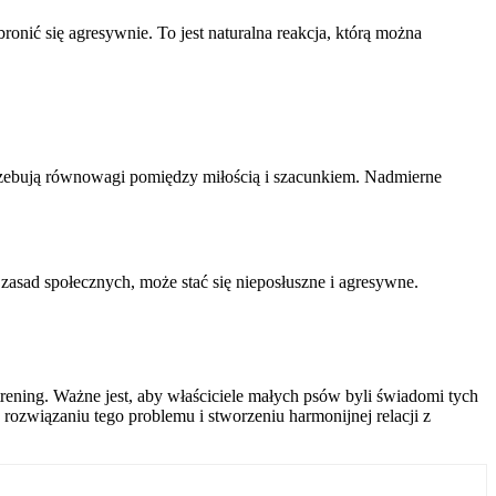
ronić się agresywnie. To jest naturalna reakcja, którą można
rzebują równowagi pomiędzy miłością i szacunkiem. Nadmierne
asad społecznych, może stać się nieposłuszne i agresywne.
ening. Ważne jest, aby właściciele małych psów byli świadomi tych
związaniu tego problemu i stworzeniu harmonijnej relacji z