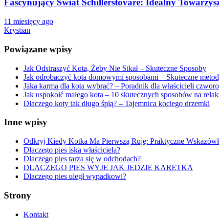
Fascynujący Świat Schillerstövare: Idealny Towarzy
11 miesięcy ago
Krystian
Powiązane wpisy
Jak Odstraszyć Kota, Żeby Nie Sikał – Skuteczne Sposoby
Jak odrobaczyć kota domowymi sposobami – Skuteczne meto
Jaka karma dla kota wybrać? – Poradnik dla właścicieli czwo
Jak uspokoić małego kota – 10 skutecznych sposobów na relak
Dlaczego koty tak długo śpią? – Tajemnica kociego drzemki
Inne wpisy
Odkryj Kiedy Kotka Ma Pierwszą Ruję: Praktyczne Wskazów
Dlaczego pies iska właściciela?
Dlaczego pies tarza się w odchodach?
DLACZEGO PIES WYJE JAK JEDZIE KARETKA
Dlaczego pies uległ wypadkowi?
Strony
Kontakt