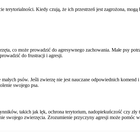
erytorialności. Kiedy czują, że ich przestrzeń jest zagrożona, mogą b
erzęta, co może prowadzić do agresywnego zachowania. Małe psy pot
wadzić do frustracji i agresji.
łych psów. Jeśli zwierzę nie jest nauczane odpowiednich komend i z
olenie swojego psa.
ków, takich jak lęk, ochrona terytorium, nadopiekuńczość czy zły tr
e swojego zwierzęcia. Zrozumienie przyczyny agresji może pomóc w ro