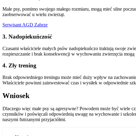
Małe psy, pomimo swojego małego rozmiaru, mogą mieć silne poczucie t
zaobserwować u wielu zwierząt.
Serwisant AGD Zabrze
3. Nadopiekuńczość
Czasami właściciele małych psów nadopiekuńczo traktują swoje zwi
rozpieszczanie i brak konsekwencji w wychowaniu zwierzęcia mogą pro
4. Zły trening
Brak odpowiedniego treningu może mieć duży wpływ na zachowanie ma
Właściciele powinni zainwestować czas i wysiłek w odpowiednie szk
Wniosek
Dlaczego więc małe psy są agresywne? Powodem może być wiele czynni
czynników i poświęcali odpowiednią uwagę na wychowanie i szkoleni
naszymi futrzanymi przyjaciółmi.