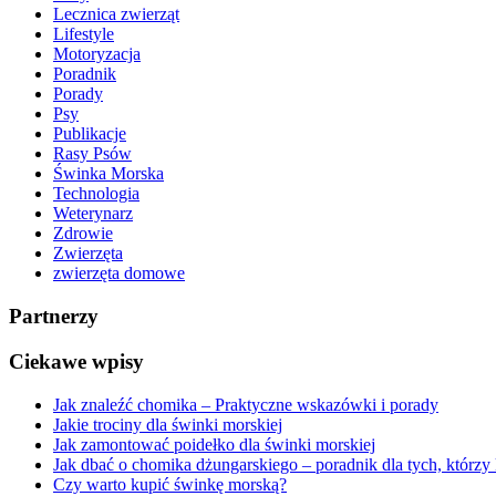
Lecznica zwierząt
Lifestyle
Motoryzacja
Poradnik
Porady
Psy
Publikacje
Rasy Psów
Świnka Morska
Technologia
Weterynarz
Zdrowie
Zwierzęta
zwierzęta domowe
Partnerzy
Ciekawe wpisy
Jak znaleźć chomika – Praktyczne wskazówki i porady
Jakie trociny dla świnki morskiej
Jak zamontować poidełko dla świnki morskiej
Jak dbać o chomika dżungarskiego – poradnik dla tych, którzy 
Czy warto kupić świnkę morską?