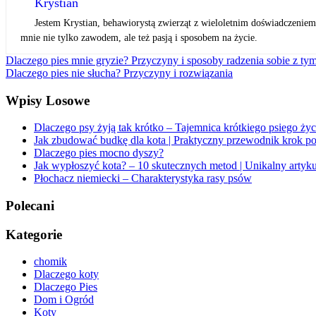
Krystian
Jestem Krystian, behawiorystą zwierząt z wieloletnim doświadczeniem
mnie nie tylko zawodem, ale też pasją i sposobem na życie.
Nawigacja
Dlaczego pies mnie gryzie? Przyczyny i sposoby radzenia sobie z t
Dlaczego pies nie słucha? Przyczyny i rozwiązania
wpisu
Wpisy Losowe
Dlaczego psy żyją tak krótko – Tajemnica krótkiego psiego życ
Jak zbudować budkę dla kota | Praktyczny przewodnik krok p
Dlaczego pies mocno dyszy?
Jak wypłoszyć kota? – 10 skutecznych metod | Unikalny artyku
Płochacz niemiecki – Charakterystyka rasy psów
Polecani
Kategorie
chomik
Dlaczego koty
Dlaczego Pies
Dom i Ogród
Koty