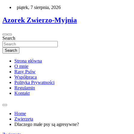
Skip
piątek, 7 sierpnia, 2026
to
content
Azorek Zwierzo-Myjnia
Search
Search
Strona główna
O mnie
Rasy Psów
Współpraca
Polityka Prywatności
Regulamin
Kontakt
Home
Zwierzęta
Dlaczego małe psy są agresywne?