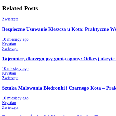
Related Posts
Zwierzęta
Bezpieczne Usuwanie Kleszcza u Kota: Praktyczne Ws
10 miesięcy ago
Krystian
Zwierzęta
Tajemnice, dlaczego psy gonią ogony: Odkryj ukryt
10 miesięcy ago
Krystian
Zwierzęta
Sztuka Malowania Biedronki i Czarnego Kota – Pra
10 miesięcy ago
Krystian
Zwierzęta