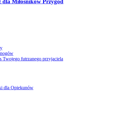
sz dla Miłośników Przygód
dy
ronogów
s Twojego futrzanego przyjaciela
ki dla Opiekunów