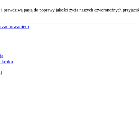
 i prawdziwą pasją do poprawy jakości życia naszych czworonożnych przyjaciół.
ym zachowaniem
ia
o kroku
ł